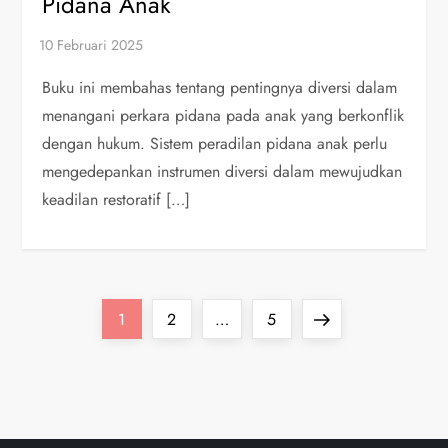
Pidana Anak
Buku ini membahas tentang pentingnya diversi dalam
menangani perkara pidana pada anak yang berkonflik
dengan hukum. Sistem peradilan pidana anak perlu
mengedepankan instrumen diversi dalam mewujudkan
keadilan restoratif […]
P
Page
Page
Page
Next
1
2
…
5
a
page
g