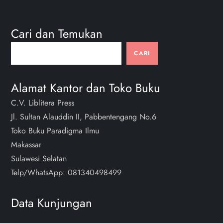
i
n
Cari dan Temukan
a
Cari
CARI
s
Alamat Kantor dan Toko Buku
i
C.V. Liblitera Press
Jl. Sultan Alauddin II, Pabbentengang No.6
p
Toko Buku Paradigma Ilmu
o
Makassar
Sulawesi Selatan
s
Telp/WhatsApp: 081340498499
Data Kunjungan